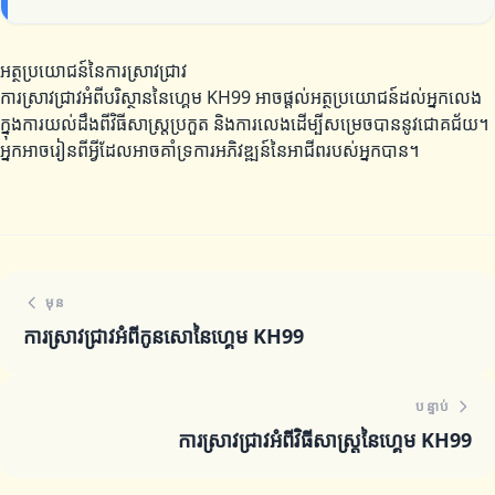
អត្ថប្រយោជន៍នៃការស្រាវជ្រាវ
ការស្រាវជ្រាវអំពីបរិស្ថាននៃហ្គេម KH99 អាចផ្តល់អត្ថប្រយោជន៍ដល់អ្នកលេង
ក្នុងការយល់ដឹងពីវិធីសាស្ត្រប្រកួត និងការលេងដើម្បីសម្រេចបាននូវជោគជ័យ។
អ្នកអាចរៀនពីអ្វីដែលអាចគាំទ្រការអភិវឌ្ឍន៍នៃអាជីពរបស់អ្នកបាន។
មុន
ការស្រាវជ្រាវអំពីកូនសោនៃហ្គេម KH99
បន្ទាប់
ការស្រាវជ្រាវអំពីវិធីសាស្រ្តនៃហ្គេម KH99