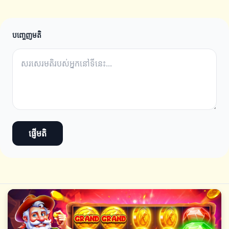
បញ្ចេញមតិ
ផ្ញើមតិ