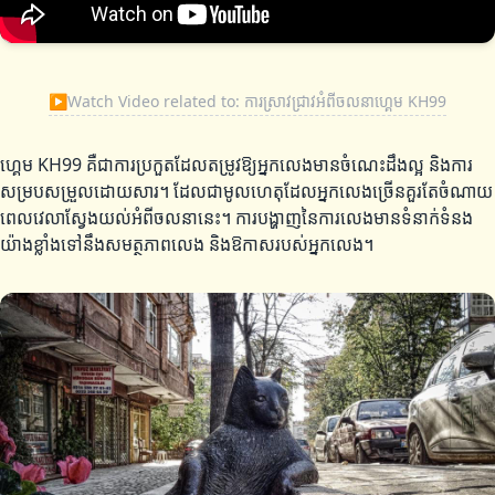
▶
Watch Video related to: ការស្រាវជ្រាវអំពីចលនាហ្គេម KH99
ហ្គេម KH99 គឺជាការប្រកួតដែលតម្រូវឱ្យអ្នកលេងមានចំណេះដឹងល្អ និងការ
សម្របសម្រួលដោយសារ។ ដែលជាមូលហេតុដែលអ្នកលេងច្រើនគួរតែចំណាយ
ពេលវេលាស្វែងយល់អំពីចលនានេះ។ ការបង្ហាញនៃការលេងមានទំនាក់ទំនង
យ៉ាងខ្លាំងទៅនឹងសមត្ថភាពលេង និងឱកាសរបស់អ្នកលេង។