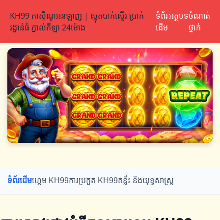
KH99 កាស៊ីណូអនឡាញ | ស្លុតបាក់ស្ទើរ ប្រាក់
ទំព័រ
អត្ថបទ
ចំណាត់
រង្វាន់ធំ ភ្នាល់កីឡា 24ម៉ោង
ដើម
ថ្នាក់
ទំព័រដើម
ហ្គេម KH99
ការប្រកួត KH99
គន្លឹះ និងយុទ្ធសាស្ត្រ