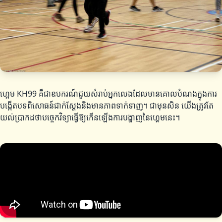
ហ្គេម KH99 គឺជាឧបករណ៍ជួយសំរាប់អ្នកលេងដែលមានគោលបំណងក្នុងការ
បង្កើតបទពិសោធន៍ជាក់ស្តែងនិងមានភាពទាក់ទាញ។ ជាមុនសិន យើងត្រូវតែ
យល់ប្រាកដថាបច្ចេកវិទ្យាធ្វើឱ្យកើនឡើងការបង្ហាញនៃហ្គេមនេះ។