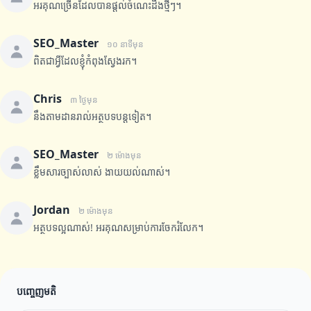
អរគុណច្រើនដែលបានផ្តល់ចំណេះដឹងថ្មីៗ។
SEO_Master
១០ នាទីមុន
ពិតជាអ្វីដែលខ្ញុំកំពុងស្វែងរក។
Chris
៣ ថ្ងៃមុន
នឹងតាមដានរាល់អត្ថបទបន្តទៀត។
SEO_Master
២ ម៉ោងមុន
ខ្លឹមសារច្បាស់លាស់ ងាយយល់ណាស់។
Jordan
២ ម៉ោងមុន
អត្ថបទល្អណាស់! អរគុណសម្រាប់ការចែករំលែក។
បញ្ចេញមតិ