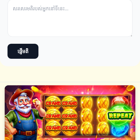
ផ្ញើមតិ