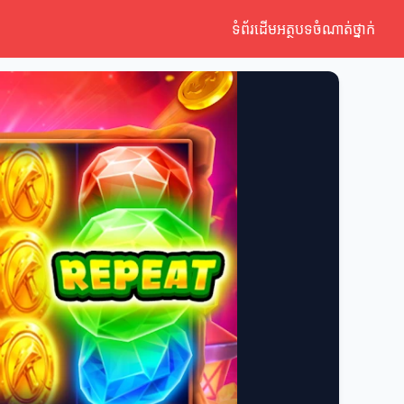
ទំព័រដើម
អត្ថបទ
ចំណាត់ថ្នាក់