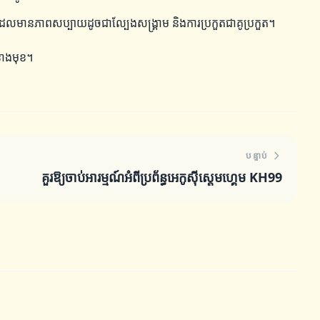
ងដែលមានភាពសប្បាយដូចជាល្បែងសង្គ្រាម និងការប្រកួតជាគូប្រកួត។
ខាងមុខ។
បន្ទាប់
គួរឱ្យចាប់អារម្មណ៍អំពីប្រព័ន្ធអេកូស៊ីស្តេមហ្គេម KH99