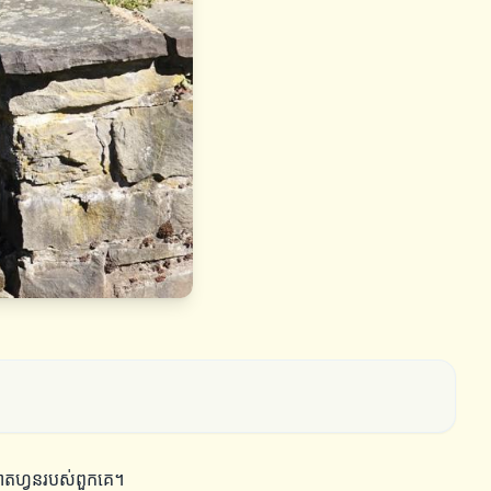
មាតហ្វូនរបស់ពួកគេ។