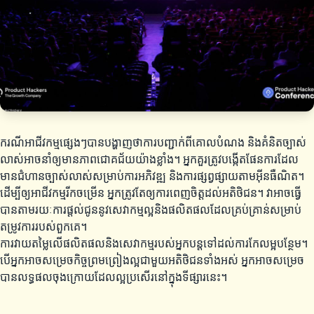
ករណីអាជីវកម្មផ្សេងៗបានបង្ហាញថាការបញ្ជាក់ពីគោលបំណង និងគំនិតច្បាស់
លាស់អាចនាំឲ្យមានភាពជោគជ័យយ៉ាងខ្លាំង។ អ្នកគួរត្រូវបង្កើតផែនការដែល
មានជំហានច្បាស់លាស់សម្រាប់ការអភិវឌ្ឍ និងការផ្សព្វផ្សាយតាមអ៊ីនធឺណិត។
ដើម្បីឲ្យអាជីវកម្មរីកចម្រើន អ្នកត្រូវតែឲ្យការពេញចិត្តដល់អតិថិជន។ វាអាចធ្វើ
បានតាមរយៈការផ្តល់ជូននូវសេវាកម្មល្អនិងផលិតផលដែលគ្រប់គ្រាន់សម្រាប់
តម្រូវការរបស់ពួកគេ។
ការវាយតម្លៃលើផលិតផលនិងសេវាកម្មរបស់អ្នកបន្តទៅដល់ការកែលម្អបន្ថែម។
បើអ្នកអាចសម្រេចកិច្ចព្រមព្រៀងល្អជាមួយអតិថិជនទាំងអស់ អ្នកអាចសម្រេច
បានលទ្ធផលចុងក្រោយដែលល្អប្រសើរនៅក្នុងទីផ្សារនេះ។