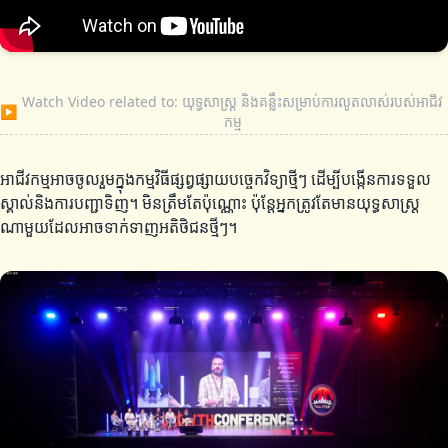
Watch Video related to: យុទ្ធសាស្ត្រ និងគន្លឹះសម្រាប់ការលូតលាស់របស់អាជីវ
▶
កម្ម
អាជីវកម្មអាចចូលរួមក្នុងកម្មវិធីផ្សព្វផ្សាយបច្ចេកវិទ្យាថ្មីៗ ដើម្បីបង្កើនការទទួល
ស្គាល់និងការបញ្ជាទិញ។ មិនត្រឹមតែប៉ុណ្ណោះ ប៉ុន្តែអ្នកត្រូវតែមានយុទ្ធសាស្ត្រ​
ណាមួយដែលអាចទាក់ទាញអតិថិជនថ្មីៗ។