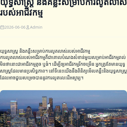
យុទ្ធសាស្ត្រ និងគន្លឹះសម្រាប់ការលូតលាស់
របស់អាជីវកម្ម
2026-06-06
Admin
យុទ្ធសាស្ត្រ និងគន្លឹះសម្រាប់ការលូតលាស់របស់អាជីវកម្ម
ការលូតលាស់របស់អាជីវកម្មគឺជាគោលបំណងសំខាន់មួយសម្រាប់អាជីវកម្មរាល់
មិនថានោះជាអាជីវកម្មតូច ឬធំ។ ដើម្បីឲ្យអាជីវកម្មរីកចម្រើន អ្នកត្រូវតែមានយុទ្ធ
សាស្ត្រដែលមានប្រសិទ្ធភាព។ នៅទីនេះយើងនឹងពិនិត្យមើលគន្លឹះនិងយុទ្ធសាស្ត្រ
ដែលអាចជួយសម្រេចបាននូវការលូតលេះដ៏អស្ចារ្យ។