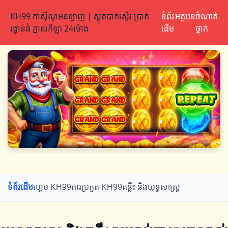
KH99 កាស៊ីណូអនឡាញ | ស្លុតបាក់ស្ទើរ ប្រាក់
ទំព័រ
អត្ថបទ
ចំណាត់
រង្វាន់ធំ ភ្នាល់កីឡា 24ម៉ោង
ដើម
ថ្នាក់
ទំព័រដើម
ហ្គេម KH99
ការប្រកួត KH99
គន្លឹះ និងយុទ្ធសាស្ត្រ