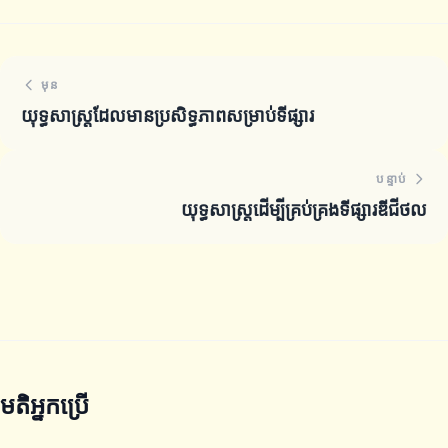
មុន
យុទ្ធសាស្ត្រដែលមានប្រសិទ្ធភាពសម្រាប់ទីផ្សារ
បន្ទាប់
យុទ្ធសាស្ត្រដើម្បីគ្រប់គ្រងទីផ្សារឌីជីថល
មតិអ្នកប្រើ