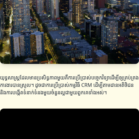
យុទ្ធសាស្ត្រដែលមានប្រសិទ្ធភាពមួយគឺការប្រើប្រាស់បច្ចេកវិទ្យាដើម្បីឲ្យគ្រប់គ្រង
ការងារបានស្រួល។ ដូចជាការប្រើប្រាស់កម្មវិធី CRM ដើម្បីតាមដានអតិថិជន
និងការបង្កើតទំនាក់ទំនងមួយចំនួនល្អជាមួយពួកគេទាំងអស់។