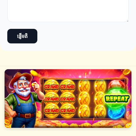
ផ្ញើមតិ