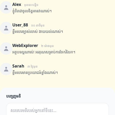
Alex
មុននេះបន្តិច
ខ្ញុំពិតជាចូលចិត្តអានវាណាស់។
User_88
១០ នាទីមុន
ខ្លឹមសារច្បាស់លាស់ ងាយយល់ណាស់។
WebExplorer
២ ម៉ោងមុន
អត្ថបទល្អណាស់! អរគុណសម្រាប់ការចែករំលែក។
Sarah
៣ ថ្ងៃមុន
ខ្លឹមសារមានប្រយោជន៍ខ្លាំងណាស់។
បញ្ចេញមតិ