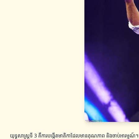
យុទ្ធសាស្ត្រទី 3 គឺការបង្កើតមាតិកាដែលមានគុណភាព និងចាប់អារម្មណ