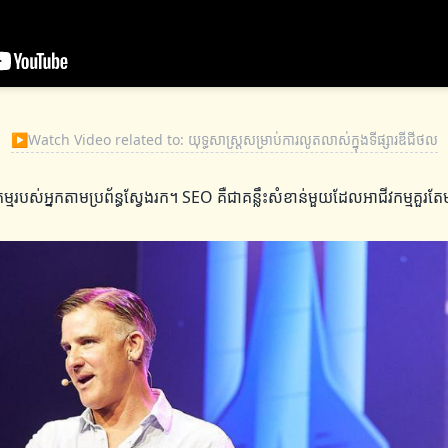
▶
Watch Video related to: យុទ្ធសាស្ត្រសម្រាប់ការលូតលាស់ក្នុងទីផ្សារឌីជីថល
វកម្មរបស់អ្នកតាមប្រព័ន្ធស្វែងរក។ SEO គឺជាគន្លឹះសំខាន់មួយដែលអាជីវកម្មគួរ