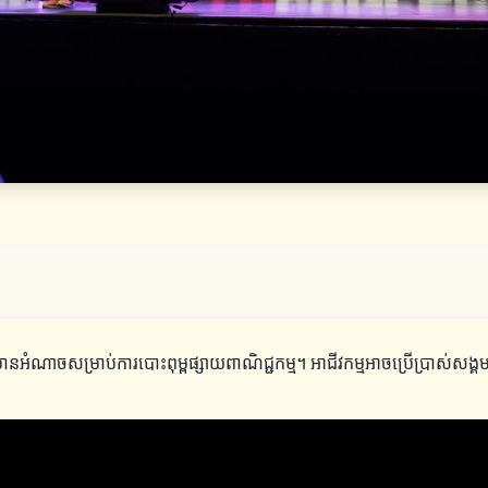
ានអំណាចសម្រាប់ការបោះពុម្ពផ្សាយពាណិជ្ជកម្ម។ អាជីវកម្មអាចប្រើប្រាស់សង្គ