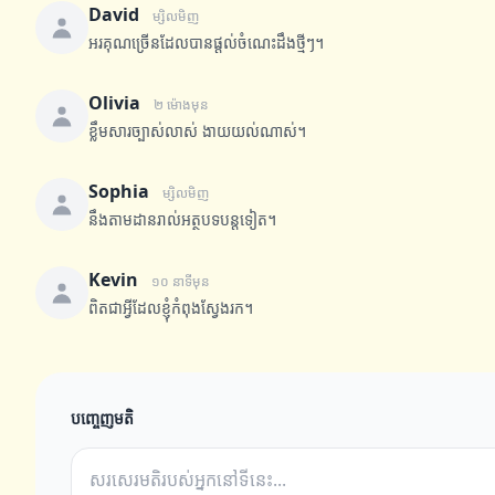
David
ម្សិលមិញ
អរគុណច្រើនដែលបានផ្តល់ចំណេះដឹងថ្មីៗ។
Olivia
២ ម៉ោងមុន
ខ្លឹមសារច្បាស់លាស់ ងាយយល់ណាស់។
Sophia
ម្សិលមិញ
នឹងតាមដានរាល់អត្ថបទបន្តទៀត។
Kevin
១០ នាទីមុន
ពិតជាអ្វីដែលខ្ញុំកំពុងស្វែងរក។
បញ្ចេញមតិ