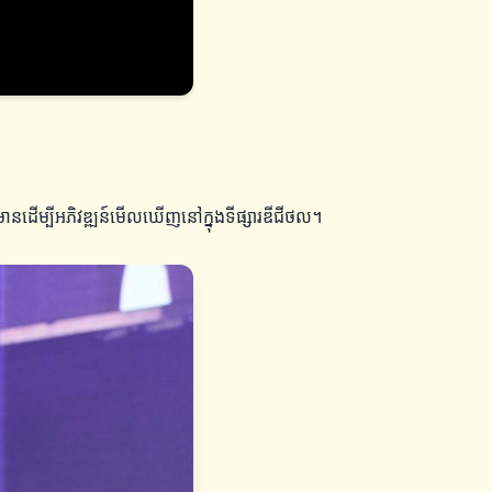
តែមានដើម្បីអភិវឌ្ឍន៍មើលឃើញនៅក្នុងទីផ្សារឌីជីថល។