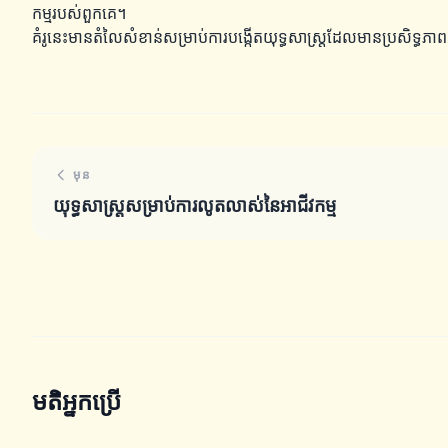
កម្មរបស់ពួកគេ។
គំរូនេះមានតំលៃសំខាន់សម្រាប់ការបង្កើតយុទ្ធសាស្ត្រដែលមានប្រសិទ្ធភាពក
មុន
យុទ្ធសាស្ត្រសម្រាប់ការលូតលាស់នៃអាជីវកម្ម
មតិអ្នកប្រើ