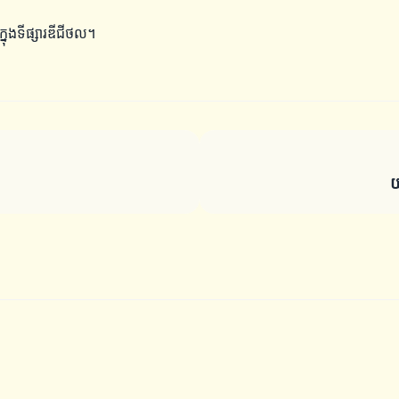
្នុងទីផ្សារឌីជីថល។
យ