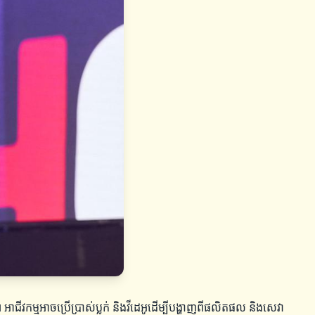
កម្មអាចប្រើប្រាស់ប្លក់ និងវីដេអូដើម្បីបង្ហាញពីផលិតផល និងសេវា