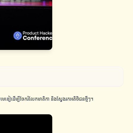
មមេឌៀដើម្បីចែករំលែកមាតិកា និងស្វែងរកអតិថិជនថ្មីៗ។