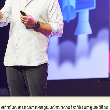
៍។ មាតិកាដែលមានគុណភាពអាចជួយដល់ការកសាងទំនាក់ទំនងជាមួយអតិថិជន។ អាជីវ