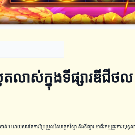
លូតលាស់ក្នុងទីផ្សារឌីជីថល
ន់។ ដោយសារតែការប្រែប្រួលនៃបច្ចេកវិទ្យា និងទីផ្សារ អាជីវកម្មត្រូវការយុទ