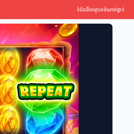
ទំព័រដើម
អត្ថបទ
ចំណាត់ថ្នាក់