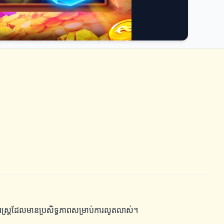
្ធសាស្ត្រដែលមានប្រសិទ្ធភាពសម្រាប់ការលូតលាស់។