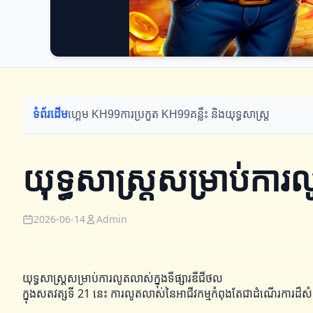
ទំព័រដើម
ហ្គេម KH99
ការប្រកួត KH99
គន្លឹះ និងយុទ្ធសាស្ត្រ
យុទ្ធសាស្ត្រសម្រាប់ការ
2026-06-14
Admin
យុទ្ធសាស្ត្រសម្រាប់ការលូតលាស់ក្នុងទីផ្សារឌីជីថល
ក្នុងសតវត្សទី 21 នេះ ការលូតលាស់នៃអាជីវកម្មកំពុងតែជាដំណើរការដ៏សំខា