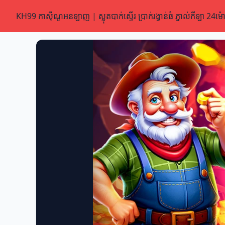
KH99 កាស៊ីណូអនឡាញ | ស្លុតបាក់ស្ទើរ ប្រាក់រង្វាន់ធំ ភ្នាល់កីឡា 24ម៉