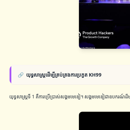
🔗
យុទ្ធសាស្ត្រដើម្បីគ្រប់គ្រងការប្រកួត KH99
យុទ្ធសាស្ត្រទី 1 គឺការប្រើប្រាស់សង្គមមេឌៀ។ សង្គមមេឌៀជាឧបករណ៍ដ៏ម