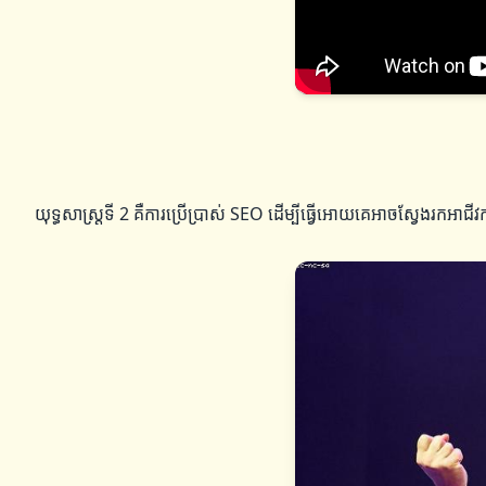
យុទ្ធសាស្ត្រទី 2 គឺការប្រើប្រាស់ SEO ដើម្បីធ្វើអោយគេអាចស្វែងរកអាជី