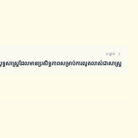
បន្ទាប់
ុទ្ធសាស្ត្រដែលមានប្រសិទ្ធភាពសម្រាប់ការលូតលាស់ជាសាស្ត្រ