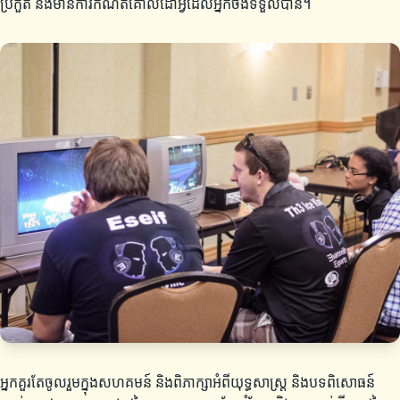
ប្រកួត និងមានការកំណត់គោលដៅអ្វីដែលអ្នកចង់ទទួលបាន។
អ្នកគួរតែចូលរួមក្នុងសហគមន៍ និងពិភាក្សាអំពីយុទ្ធសាស្ត្រ និងបទពិសោធន៍