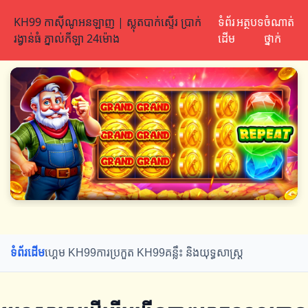
KH99 កាស៊ីណូអនឡាញ | ស្លុតបាក់ស្ទើរ ប្រាក់
ទំព័រ
អត្ថបទ
ចំណាត់
រង្វាន់ធំ ភ្នាល់កីឡា 24ម៉ោង
ដើម
ថ្នាក់
ទំព័រដើម
ហ្គេម KH99
ការប្រកួត KH99
គន្លឹះ និងយុទ្ធសាស្ត្រ