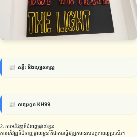
📰
គន្លឹះ និងយុទ្ធសាស្ត្រ
📰
ការប្រកួត KH99
2. ការអភិវឌ្ឍន៍ជំនាញផ្ទាល់ខ្លួន
ការអភិវឌ្ឍន៍ជំនាញផ្ទាល់ខ្លួន គឺជាការធ្វើឱ្យអ្នកមានសមត្ថភាពល្អប្រសើរ។