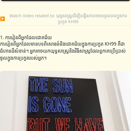
Watch Video related to: យុទ្ធសាស្ត្រដើម្បីបង្កើនភាពអាចទទួលបានក្នុងការ
▶
ប្រកួត KH99
1. ការរៀនពីអ្នកដែលជោគជ័យ
ការរៀនពីអ្នកដែលមានបទពិសោធន៍និងជោគជ័យក្នុងការប្រកួត KH99 គឺជា
ជំហានដ៏សំខាន់។ អ្នកអាចយកយុទ្ធសាស្ត្រនិងវិធីសាស្ត្រដែលពួកគេប្រើប្រាស់
ចូលក្នុងការប្រកួតរបស់អ្នក។