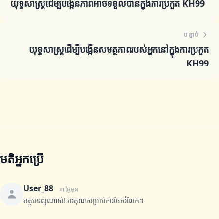
យុទ្ធសាស្ត្រដើម្បីបង្កើនភាពអាចទទួលបានក្នុងការប្រកួត KH99
បន្ទាប់
យុទ្ធសាស្ត្រដើម្បីបង្កើនសមត្ថភាពរបស់អ្នកនៅក្នុងការប្រកួត
KH99
មតិអ្នកប្រើ
User_88
៣ ថ្ងៃមុន
អត្ថបទល្អណាស់! អរគុណសម្រាប់ការចែករំលែក។