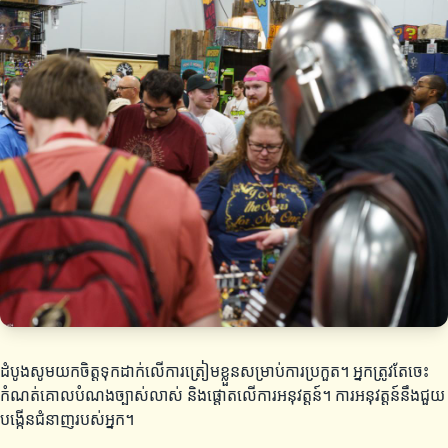
ដំបូងសូមយកចិត្តទុកដាក់លើការត្រៀមខ្លួនសម្រាប់ការប្រកួត។ អ្នកត្រូវតែចេះ
កំណត់គោលបំណងច្បាស់លាស់ និងផ្តោតលើការអនុវត្តន៍។ ការអនុវត្តន៍នឹងជួយ
បង្កើនជំនាញរបស់អ្នក។