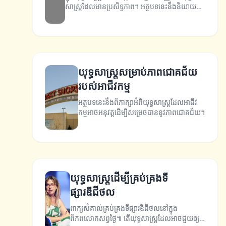
សាស្ត្រដែលមានប្រសិទ្ធភាព។ អត្ថបទនេះនឹងនិយាយពី
គន្លឹះនិងយុទ្ធសាស្ត្រដែលអាចជួយដឹកនាំម៉ាករបស់អ្នកឱ្យ
មានភាពជោគជ័យ។
យុទ្ធសាស្ត្រសម្រាប់ភាពជោគជ័យ
របស់អាជីវកម្ម
អត្ថបទនេះនឹងពិភាក្សាអំពីយុទ្ធសាស្ត្រដែលអាជីវ
កម្មអាចអនុវត្តដើម្បីសម្រេចបាននូវភាពជោគជ័យ។
យុទ្ធសាស្ត្រដើម្បីគ្រប់គ្រងទី
ផ្សារឌីជីថល
ពាក្យសំគាល់គ្រប់គ្រងទីផ្សារឌីជីថលនៅក្នុង
ពិភពលោកសព្វថ្ងៃ៕ តើយុទ្ធសាស្ត្រដែលអាចជួយឲ្យ