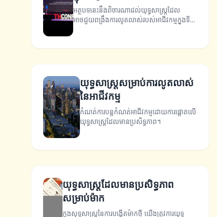
អត្ថបទនេះនឹងពិចារណាដល់យុទ្ធសាស្ត្រដែល
អាចជួយពង្រឹងការលូតលាស់របស់អាជីវកម្មក្នុងទី
ផ្សារឌីជីថល។
យុទ្ធសាស្ត្រសម្រាប់ការលូតលាស់
នៃអាជីវកម្ម
កំណត់ការបន្តកំណត់អាជីវកម្មដោយការផ្តោតលើ
យុទ្ធសាស្ត្រដែលមានប្រសិទ្ធភាព។
យុទ្ធសាស្ត្រដែលមានប្រសិទ្ធភាព
សម្រាប់ម៉ាក
ក្នុងសុទ្ធសាស្ត្រនៃការបង្កើតម៉ាកថ្មី យើងត្រូវការយុទ្ធ