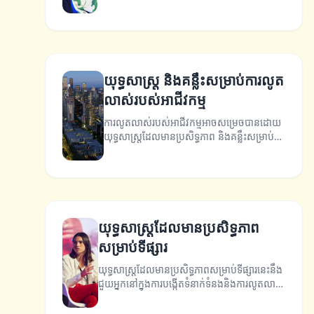
អ្នកសម្រេចបានការលូតលាស់ដូចពិតជាតើ?
យុទ្ធសាស្ត្រ និងគន្លឹះសម្រាប់ការលូត
លាស់របស់អាជីវកម្ម
ការលូតលាស់របស់អាជីវកម្មអាចសម្រេចបានដោយ
យុទ្ធសាស្ត្រដែលមានប្រសិទ្ធភាព និងគន្លឹះសម្រាប់
ការអភិវឌ្ឍន៍។
យុទ្ធសាស្ត្រដែលមានប្រសិទ្ធភាព
សម្រាប់ទីផ្សារ
យុទ្ធសាស្ត្រដែលមានប្រសិទ្ធភាពសម្រាប់ទីផ្សារនេះនឹង
ជួយអ្នកនៅក្នុងការបង្កើតទំនាក់ទំនងនិងការលូតលាស់
ដើម្បីប្រកួតប្រជែងក្នុងទីផ្សារ។