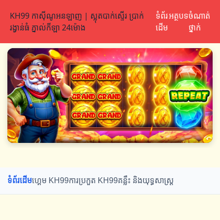
KH99 កាស៊ីណូអនឡាញ | ស្លុតបាក់ស្ទើរ ប្រាក់
ទំព័រ
អត្ថបទ
ចំណាត់
រង្វាន់ធំ ភ្នាល់កីឡា 24ម៉ោង
ដើម
ថ្នាក់
ទំព័រដើម
ហ្គេម KH99
ការប្រកួត KH99
គន្លឹះ និងយុទ្ធសាស្ត្រ