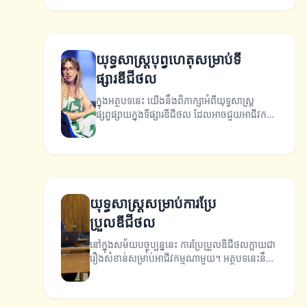
យុទ្ធសាស្ត្របុព្វហេតុសម្រាប់ទី
ផ្សារឌីជីថល
ក្នុងអត្ថបទនេះ យើងនឹងពិភាក្សាអំពីយុទ្ធសាស្ត្រ
ផ្សព្វផ្សាយក្នុងទីផ្សារឌីជីថល ដែលអាចជួយអាជីវកម្ម
របស់អ្នកឆ្ពោះទៅរកភាពជោគជ័យ។
យុទ្ធសាស្ត្រសម្រាប់ការប្រែ
ប្រួលឌីជីថល
នៅក្នុងសម័យបច្ចុប្បន្ននេះ ការប្រែប្រួលឌីជីថលក្លាយជា
រឿងសំខាន់សម្រាប់អាជីវកម្មណាមួយ។ អត្ថបទនេះនឹង
ពន្យល់អំពីយុទ្ធសាស្ត្រ និងគន្លឹះសម្រាប់ការប្រែ
ប្រួលឌីជីថល។