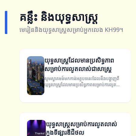
គន្លឹះ និងយុទ្ធសាស្ត្រ
មេរៀននិងយុទ្ធសាស្ត្រសម្រាប់អ្នកលេង KH99។
យុទ្ធសាស្ត្រដែលមានប្រសិទ្ធភាព
សម្រាប់ការលូតលាស់ជាសាស្ត្រ
សូមស្វាគមន៍មកកាន់អត្ថបទនេះដែលនឹងបង្ហាញពី
យុទ្ធសាស្ត្រដែលមានប្រសិទ្ធភាពសម្រាប់ការលូត
លាស់នៃអាជីវកម្ម។
យុទ្ធសាស្ត្រសម្រាប់ការលូតលាស់
ក្នុងទីផ្សារឌីជីថល